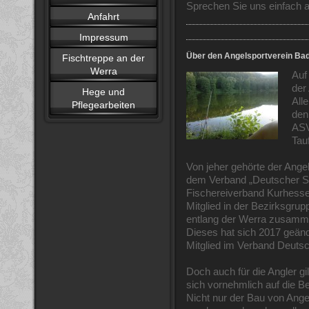
Sprechen Sie uns einfach a
Anfahrt
Impressum
Über den Angelsportverein Bad
Fischtreppe an der
Werra
Auf
der
Hege und
All
Pflegearbeiten
den
ASV
Tau
Von jeher gehörte der Ange
dem Verband „Deutscher Sp
Fischereiverband Kurhesse
Mitglied in der Bezirksgrup
entlang der Werra zusamm
Dieses hat sich 2017 geänd
Mitglied im Verband Deutsc
Doch auch für die Angler gil
sich vornehmlich auf die Be
Nicht nur der Bau von Ange