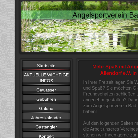
Angelsportverein Ba
Startseite
Mehr Spaß mit Ang
Allendorf e.V. i
AKTUELLE WICHTIGE
INFOS
In Ihrer Freizeit legen Sie 
und Spaß? Sie möchten Glei
Gewässer
Freundschaften schließen un
Gebühren
angenehm gestalten? Dann 
zum Angelsportverein Bad 
Galerie
haben!
Jahreskalender
Auf den folgenden Seiten mö
Gastangler
die Arbeit unseres Verein
stehen wir Ihnen gerne zur
Kontakt