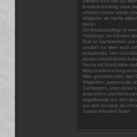
sondern auch und vor all
Krautbekämpfung sowie das
erfordern immer wieder ein
Mitglieder, die hierfür allj
leisten
Die Bestandspflege ist eine
Petrijünger. So erfordert d
Maß an Sachkenntnis und 
sondern vor allem auch sehr
einlaufendes Jahr sind dafü
diesem beträchtlichen Auf
Fische auf Krankheiten und
Wasseruntersuchung verstä
Alles geschieht unter dem 
Mitgliedern, andererseits a
Gastanglern, unter denen si
angenehme und interessant
Angelfreunde aus dem ges
aus dem Ausland, die imm
Sooden-Allendorf finden